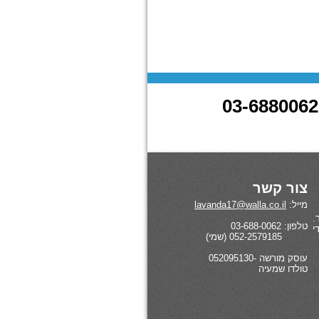
צור קשר
מייל:
lavanda17@walla.co.il
.
טלפון: 03-688-0062
י
052-2579185 (שמי)
עוסק מורשה -052095130
טולדו שמעיה