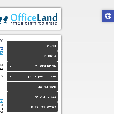
אר
כסאות
דף
תא
שולחנות
שו
ארונות וכונניות
צב
ניתן
מערכות תיוק ואחסון
פינות המתנה
צבעים רהיטי עץ
פר
שם
גלרייה- פרוייקטים
מק
זמ