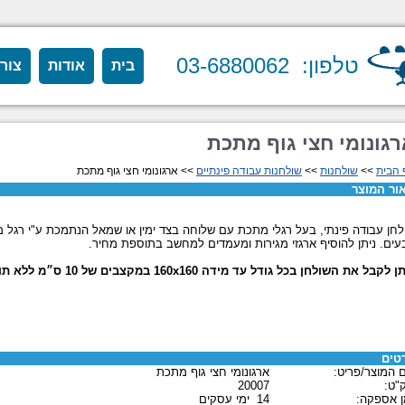
טלפון: 03-6880062
בית
אודות
צור
גונומי חצי גוף מתכת
 הבית
>>
שולחנות
>>
שולחנות עבודה פינתיים
>> ארגונומי חצי גוף מתכת
ור המוצר
לחן עבודה פינתי, בעל רגלי מתכת עם שלוחה בצד ימין או שמאל הנתמכת ע"י רגל מת
עים. ניתן להוסיף ארגזי מגירות ומעמדים למחשב בתוספת מחיר.
 לקבל את השולחן בכל גודל עד מידה 160x160 במקצבים של 10 ס״מ ללא תוספת תשלום.
טים
 המוצר/פריט:
ארגונומי חצי גוף מתכת
"ט:
20007
ן אספקה:
14 ימי עסקים