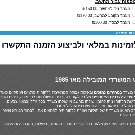
וספות עבור מחשב:
מעמד נייד למחשב,
₪150.00
מעמד מקובע למחשב,
₪170.00
מעמד למסך,
₪300.00
צוע הזמנה
מינות במלאי ולביצוע הזמנה התקשרו 03-6880062
המשרדי המובילה מאז 1985
מחירים נמוכים
ובאיכות גבוהה המתאימה ללקוחות פרטיים ועיסקיים כאחד
צריה לצרכים הייחודיים
של כל לקוח כגון רהיטים ושולחנות לפי מידה, ריהוט משרד
שת הלקוח! ניתן להזמין שולחן מחשב או שולחן משרדי בכל גודל ובמגוון צבעים.
 מנהלים, כיסאות עבודה ובעצם כיסא לכל מטרה.
ן רב תא או משרדית של חוליות ועוזרת ללקוחותיה להתאים את ולבחור רב-תא ושאר
לא תשלום.
אגת לשביעות רצון מלאה בכל שלבי התכנון, ההזמנה, השילוח, ההרכבה והשימוש