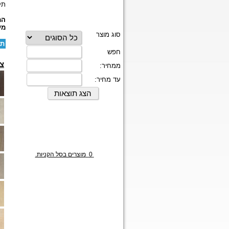
תק
המ
מע
תו
צב
0
מוצרים בסל הקניות.