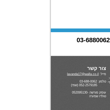
צור קשר
מייל:
lavanda17@walla.co.il
.
טלפון: 03-688-0062
י
052-2579185 (שמי)
עוסק מורשה -052095130
טולדו שמעיה