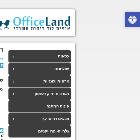
חל
כסאות
דף
תא
שולחנות
שו
ארונות וכונניות
נית
מערכות תיוק ואחסון
פינות המתנה
צבעים רהיטי עץ
פר
גלרייה- פרוייקטים
שם
מק