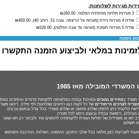
דות מגירות לשלוחנות:
3 מגירות תלויות מתחתית הפלטה,
₪260.00
שידת 4 מגירות ניידת (מונחת על הריצפה. גובה 51, רוחב 40),
₪450.00
שידת 5 מגירות תומכת (מגיעה עד גובה הפלטה),
₪520.00
צוע הזמנה
מינות במלאי ולביצוע הזמנה התקשרו 03-6880062
המשרדי המובילה מאז 1985
מחירים נמוכים
ובאיכות גבוהה המתאימה ללקוחות פרטיים ועיסקיים כאחד
צריה לצרכים הייחודיים
של כל לקוח כגון רהיטים ושולחנות לפי מידה, ריהוט משרד
שת הלקוח! ניתן להזמין שולחן מחשב או שולחן משרדי בכל גודל ובמגוון צבעים.
 מנהלים, כיסאות עבודה ובעצם כיסא לכל מטרה.
ן רב תא או משרדית של חוליות ועוזרת ללקוחותיה להתאים את ולבחור רב-תא ושאר
לא תשלום.
אגת לשביעות רצון מלאה בכל שלבי התכנון, ההזמנה, השילוח, ההרכבה והשימוש