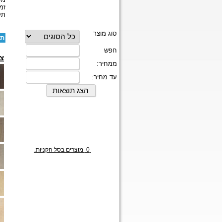
זמ
תק
תו
צב
0
מוצרים בסל הקניות.