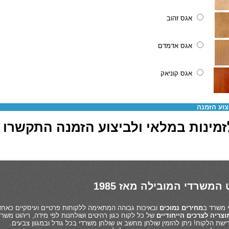
אגס זהוב
אגס אדמדם
אגס קוניאק
צוע הזמנה
מינות במלאי ולביצוע הזמנה התקשרו 03-6880062
המשרדי המובילה מאז 1985
מחירים נמוכים
ובאיכות גבוהה המתאימה ללקוחות פרטיים ועיסקיים כאחד
צריה לצרכים הייחודיים
של כל לקוח כגון רהיטים ושולחנות לפי מידה, ריהוט משרד
שת הלקוח! ניתן להזמין שולחן מחשב או שולחן משרדי בכל גודל ובמגוון צבעים.