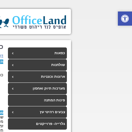
כו
כסאות
דף
תא
שולחנות
כונני
ארונות וכונניות
מערכות תיוק ואחסון
פינות המתנה
צבעים רהיטי עץ
פר
שם
מק
גלרייה- פרוייקטים
זמ
תק