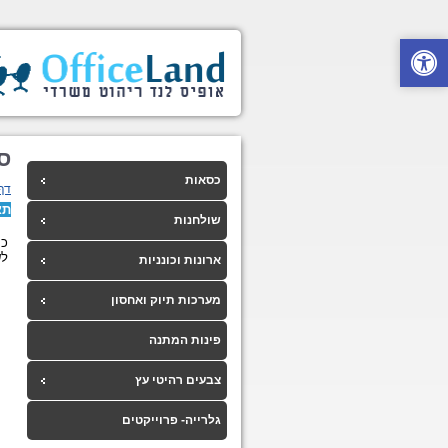
ס
כסאות
דף
תא
שולחנות
כס
לש
ארונות וכונניות
מערכות תיוק ואחסון
פינות המתנה
צבעים רהיטי עץ
גלרייה- פרוייקטים