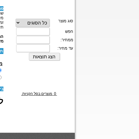
פר
שם
מק
זמ
תק
המ
מע
תו
מ
בי
0
מוצרים בסל הקניות.
לז