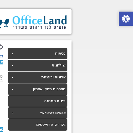
לו
כסאות
דף
תא
שולחנות
כור
ארונות וכונניות
בצ
מערכות תיוק ואחסון
פינות המתנה
צבעים רהיטי עץ
גלרייה- פרוייקטים
פר