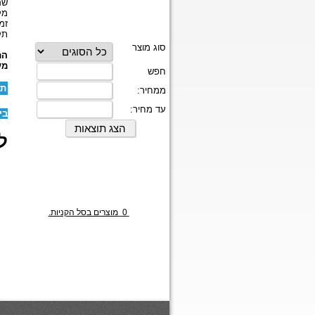
שם
מק
זמ
תק
המ
מע
תו
בי
לז
0
מוצרים בסל הקניות.