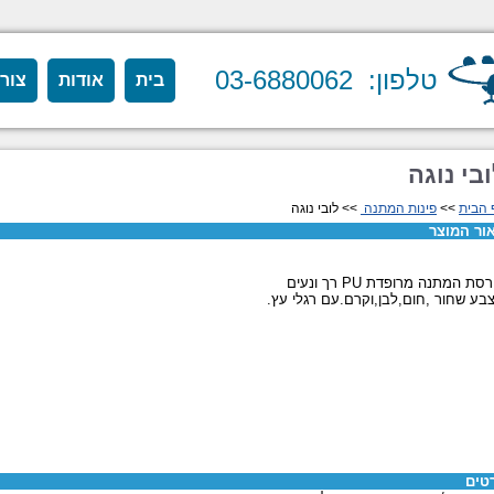
טלפון: 03-6880062
בית
אודות
צור
בי נוגה
 הבית
>>
פינות המתנה
>> לובי נוגה
ור המוצר
סת המתנה מרופדת PU רך ונעים
בע שחור ,חום,לבן,וקרם.עם רגלי עץ.
טים