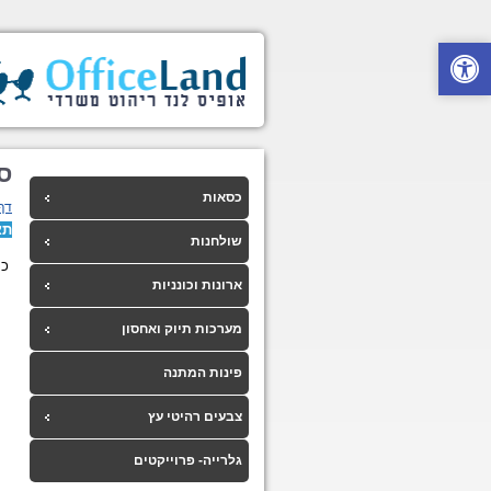
ס
כסאות
דף
תא
שולחנות
כס
ארונות וכונניות
מערכות תיוק ואחסון
פינות המתנה
צבעים רהיטי עץ
גלרייה- פרוייקטים