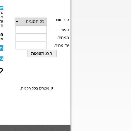
פר
שם
מק
זמ
תק
המ
מע
תו
בי
לז
0
מוצרים בסל הקניות.