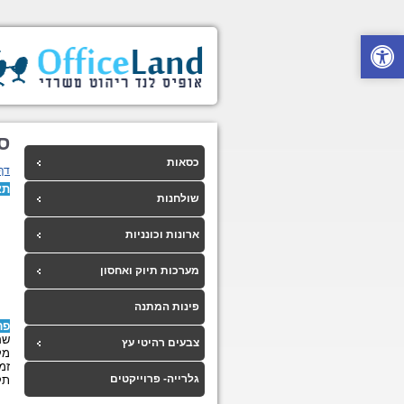
סט
כסאות
דף
תא
שולחנות
ארונות וכונניות
מערכות תיוק ואחסון
פינות המתנה
פר
שם
צבעים רהיטי עץ
מק
זמ
גלרייה- פרוייקטים
תק