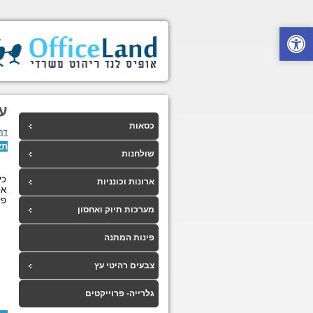
ע
כסאות
דף
תא
שולחנות
כי
ארונות וכונניות
אפ
פלסט
מערכות תיוק ואחסון
פינות המתנה
צבעים רהיטי עץ
גלרייה- פרוייקטים