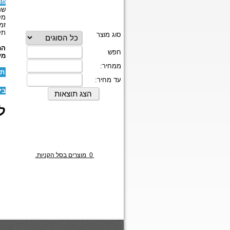
פר
שם
מק
זמ
תק
המ
מע
תו
בי
לז
0
מוצרים בסל הקניות.