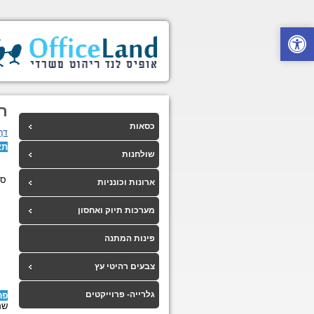
רו
כסאות
דף
תא
שולחנות
ספ
ארונות וכונניות
מערכות תיוק ואחסון
פינות המתנה
צבעים רהיטי עץ
גלרייה- פרוייקטים
פר
שם