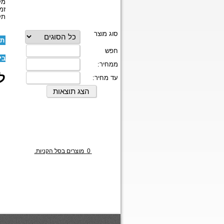
מק
זמ
תק
תו
בי
לז
0
מוצרים בסל הקניות.