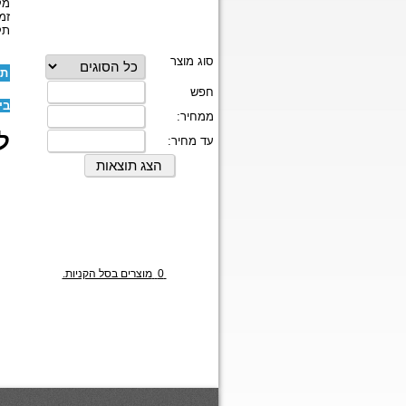
מק
זמ
תק
תו
בי
לז
0
מוצרים בסל הקניות.