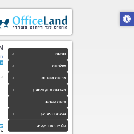
N - פולי 4 ר
כסאות
דף
תא
שולחנות
כס
ארונות וכונניות
מערכות תיוק ואחסון
פינות המתנה
צבעים רהיטי עץ
גלרייה- פרוייקטים
פר
שם